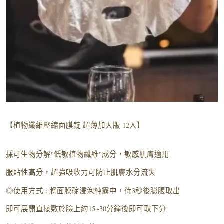
【植物纖維壓縮面膜錠 超薄加大版 12入】
採可生物分解"低敏植物纖維"成分，敏感肌膚適用
服貼性高分，超強吸收力可防止肌膚水分流失
◎使用方式 : 將面膜碇浸泡純露中，待3秒後膨脹取出
即可展開直接敷於臉上約15~30分鐘後即可取下分