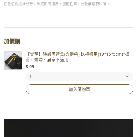
低敏植物纖維成分，敏感肌膚適用，服貼性高，此款無遮蔽眼睛。
加價購
【覺萃】時尚黑禮盒(含緞帶) 送禮適用(19*15*5cm)*擴
香、蠟燭、居家不適用
$
99
加入購物車