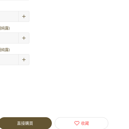
純露)
純露)
直接購買
收藏