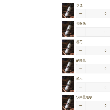
玫瑰
金銀花
橙花
龍眼花
檜木
快樂鼠尾草