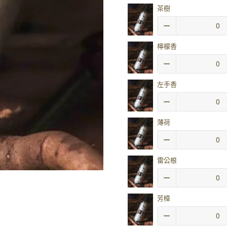
茶樹
檸檬香
左手香
薄荷
雷公根
芳樟