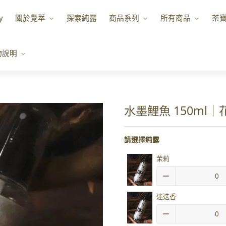
y
關於覺萃
探索純露
商品系列
所有商品
茶
物說明
水墨鯉魚 150ml
請選擇純露
茉莉
迷迭香