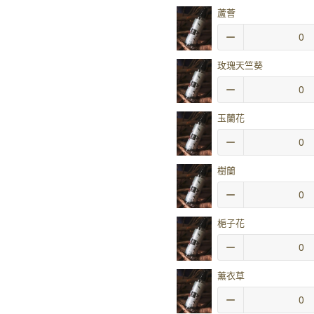
蘆薈
玫瑰天竺葵
玉蘭花
樹蘭
梔子花
薰衣草