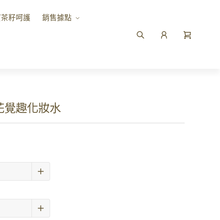
寶茶籽呵護
銷售據點
｜花覺趣化妝水