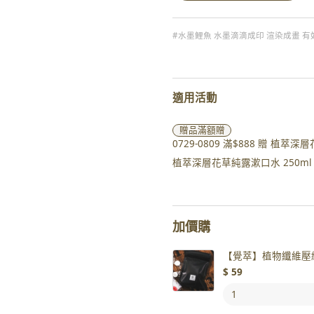
#水墨鯉魚 水墨滴滴成印 渲染成畫 有
適用活動
贈品
滿額贈
0729-0809 滿$888 贈 
植萃深層花草純露漱口水 250ml 
加價購
【覺萃】植物纖維壓縮
$
59