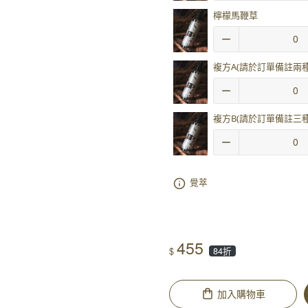
檸檬馬鞭草
複方A(請於訂單備註兩種
複方B(請於訂單備註三種
覺萃
455
$
84折
加入購物車