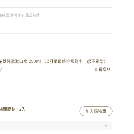
如純露 滴滴落下 盡是精華
植萃深層花草純露漱口水 250ml（以訂單最終金額為主，恕不累贈）
查看贈品
/
面膜錠 12入
加入購物車