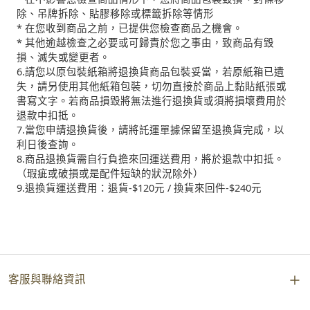
除、吊牌拆除、貼膠移除或標籤拆除等情形
* 在您收到商品之前，已提供您檢查商品之機會。
* 其他逾越檢查之必要或可歸責於您之事由，致商品有毀
損、滅失或變更者。
6.請您以原包裝紙箱將退換貨商品包裝妥當，若原紙箱已遺
失，請另使用其他紙箱包裝，切勿直接於商品上黏貼紙張或
書寫文字。若商品損毀將無法進行退換貨或須將損壞費用於
退款中扣抵。
7.當您申請退換貨後，請將託運單據保留至退換貨完成，以
利日後查詢。
8.商品退換貨需自行負擔來回運送費用，將於退款中扣抵。
（瑕疵或破損或是配件短缺的狀況除外）
9.退換貨運送費用：退貨-$120元 / 換貨來回件-$240元
客服與聯絡資訊