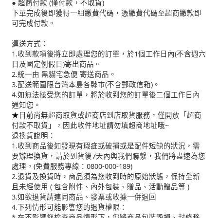
● 超商付款 (僅付款，不取貨)
下單完成後即獲得一組繳費代碼，憑繳費代碼至超商繳款即
可完成付款。
運送方式：
1.收到款項後將立即處理您的訂單，於1個工作日內(不含週六
日及國定例假日)寄出商品。
2.統一由 黑貓宅急便 寄送商品。
3.配送範圍限台灣本島各縣市(不含郵政信箱)。
4.如無法接受您的訂單，將於收到您的訂單後二個工作日內
通知您。
★
目前尚無超商取貨或超商店到店取貨服務，僅開放「超商
付款不取貨」，因此收件地址請勿填超商地址哦~
退換貨說明：
1.收到商品後如發現有瑕疵或破損或是配件短缺的狀況，需
要辦理換貨，請於到貨後7天內與我們聯繫，我們將盡速為您
處理。(免費服務專線：0800-000-189)
2.退貨及換貨時，商品須為您收到時的原始狀態，保持全新
且未經使用 ( 包含附件、內外包裝、贈品、活動贈品等 )
3.如欲退貨請連同商品、發票或收據一併退回
4.下列情形可能影響您的退貨權限：
* 在不影響您檢查商品情形下，您將商品包裝毀損、封條移