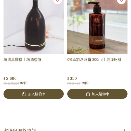
精油薰霧機｜精油香氛
0%添加沐浴露 300ml｜純淨呵護
2,680
350
$
$
NTD
3,250
NTD
450
82折
78折
加入購物車
加入購物車
客服與聯絡資訊