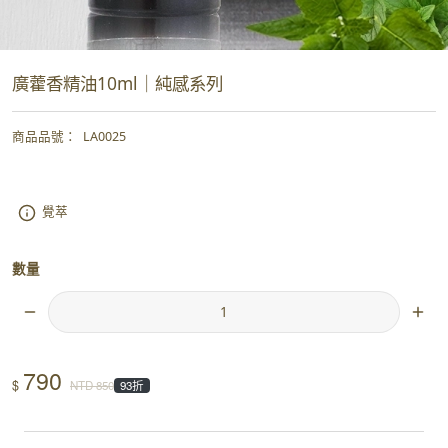
廣藿香精油10ml｜純感系列
商品品號
：
LA0025
覺萃
數量
790
$
NTD
850
93折