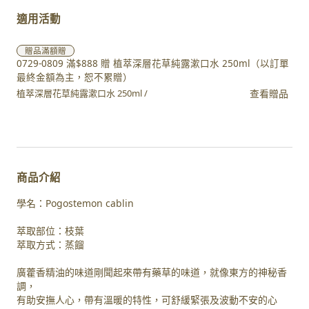
適用活動
贈品
滿額贈
0729-0809 滿$888 贈 植萃深層花草純露漱口水 250ml（以訂單
最終金額為主，恕不累贈）
查看贈品
植萃深層花草純露漱口水 250ml /
商品介紹
學名：Pogostemon cablin
萃取部位：枝葉
萃取方式：蒸餾
廣藿香精油的味道剛聞起來帶有藥草的味道，就像東方的神秘香
調，
有助安撫人心，帶有溫暖的特性，可舒緩緊張及波動不安的心