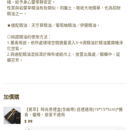
緒，給予身心靈寧靜安定。
性質與岩蘭草精油有些類似，同屬土，吸收大地精華，也為招財
精油之一。
★速配精油：天竺葵精油／葡萄柚精油／伊蘭精油。
◎純感精油的使用方法：
1.薰香用途，依所處環境空間適量滴入3~6滴精油於精油薰霧機淨
化空氣。
2.與速配精油混搭滴於棉布或紙巾上，放置出風處／櫥櫃中，延
續芬芳。
加價購
【覺萃】時尚黑禮盒(含緞帶) 送禮適用(19*15*5cm)*擴
香、蠟燭、居家不適用
$
99