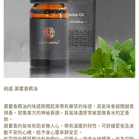
純感-廣藿香精油
廣藿香精油的味道剛聞起來帶有藥草的味道，其氣味會越聞越覺
得香，就像東方的神秘香調，其氣味濃厚常被當做香水的定香
劑。
廣藿香的氣味有助安撫人心，帶有溫暖的特性，可舒緩緊張及波
動不安的心緒，給予身心靈寧靜安定。
性質與岩蘭草精油有些類似，同屬土，吸收大地精華，也為招財