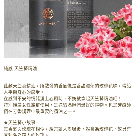
純感-天竺葵精油
此款天竺葵精油，所散發的香氣像是香甜濃郁的玫瑰花味，帶給
人平衡身心的感受。
在感到不安的情緒湧上心頭時，不妨就拿起天竺葵精油吧！
特別推薦女性族群使用，是送給媽咪們最好的禮物。也是芳療師
們在芳香調理中最重要的精油之一。
★天竺葵小故事:
其香氣與玫瑰花相似，經常讓人嗅吸後，誤會為玫瑰花，故另有
其別名為窮人的玫瑰。