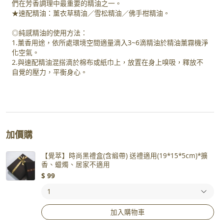
們在芳香調理中最重要的精油之一。
★速配精油：薰衣草精油／雪松精油／佛手柑精油。
◎純感精油的使用方法：
1.薰香用途，依所處環境空間適量滴入3~6滴精油於精油薰霧機淨
化空氣。
2.與速配精油混搭滴於棉布或紙巾上，放置在身上嗅吸，釋放不
自覺的壓力，平衡身心。
加價購
【覺萃】時尚黑禮盒(含緞帶) 送禮適用(19*15*5cm)*擴
香、蠟燭、居家不適用
$
99
加入購物車