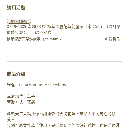
適用活動
贈品
滿額贈
0729-0809 滿$888 贈 植萃深層花草純露漱口水 250ml（以訂單
最終金額為主，恕不累贈）
查看贈品
植萃深層花草純露漱口水 250ml /
商品介紹
學名：Pelargonium graveolens
萃取部位：葉子
萃取方式：蒸餾
此款天竺葵精油像香甜濃郁的玫瑰花味，帶給人平衡身心的感
受。
特別推薦女性族群使用，是送給媽咪們最好的禮物。也是芳療師