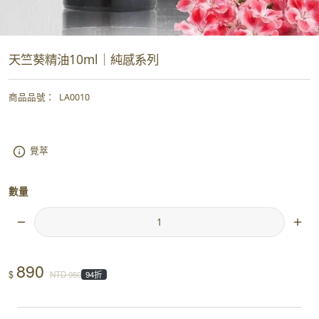
天竺葵精油10ml｜純感系列
商品品號
：
LA0010
覺萃
數量
890
$
NTD
950
94折