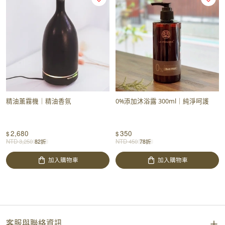
精油薰霧機｜精油香氛
0%添加沐浴露 300ml｜純淨呵護
2,680
350
$
$
NTD
3,250
NTD
450
82折
78折
加入購物車
加入購物車
客服與聯絡資訊