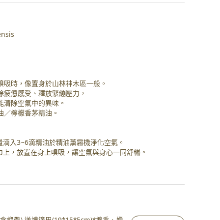
nsis
嗅吸時，像置身於山林神木區一般。
除疲憊感受、釋放緊繃壓力，
能清除空氣中的異味。
油／檸檬香茅精油。
量滴入3~6滴精油於精油薰霧機淨化空氣。
紙巾上，放置在身上嗅吸，讓空氣與身心一同舒暢。
緞帶) 送禮適用(19*15*5cm)*擴香、蠟