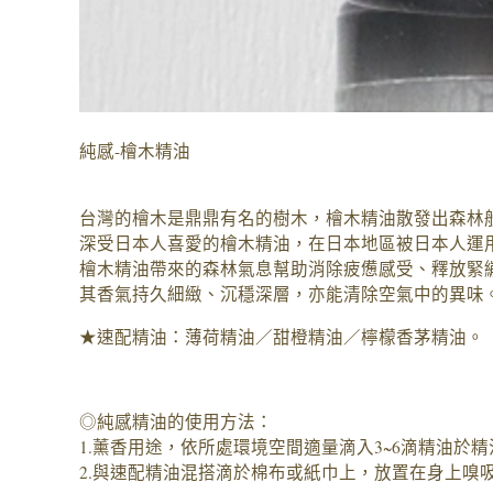
純感-檜木精油
台灣的檜木是鼎鼎有名的樹木，檜木精油散發出森林
深受日本人喜愛的檜木精油，在日本地區被日本人運
檜木精油帶來的森林氣息幫助消除疲憊感受、釋放緊
其香氣持久細緻、沉穩深層，亦能清除空氣中的異味
★速配精油：薄荷精油／甜橙精油／檸檬香茅精油。
◎純感精油的使用方法：
1.薰香用途，依所處環境空間適量滴入3~6滴精油於
2.與速配精油混搭滴於棉布或紙巾上，放置在身上嗅