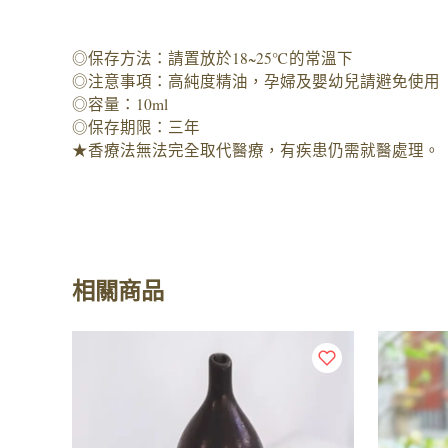
◎保存方法：請置放於18~25℃的常溫下
◎注意事項：高純度精油，孕婦及嬰幼兒請避免使用
◎容量：10ml
◎保存期限：三年
★香療法無法完全取代醫療，有疾患仍需就醫處理。
相關商品