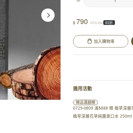
790
$
93折
NTD
850
加入購物車
適用活動
贈品
滿額贈
0729-0809 滿$888 贈 
植萃深層花草純露漱口水 250ml 