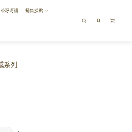
寶茶籽呵護
銷售據點
感系列