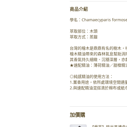
商品介紹
學名：Chamaecyparis formose
萃取部位：木頭
萃取方式：蒸餾
台灣的檜木是鼎鼎有名的樹木，
檜木精油帶來的森林氣息幫助消
其香氣持久細緻、沉穩深層，亦
★速配精油：薄荷精油／甜橙精
◎純感精油的使用方法：
1.薰香用途，依所處環境空間適
2.與速配精油混搭滴於棉布或
加價購
【覺萃】時尚黑禮盒(含