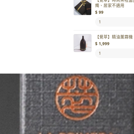
燭、居家不適用
$
99
【覺萃】精油薰霧機
$
1,999