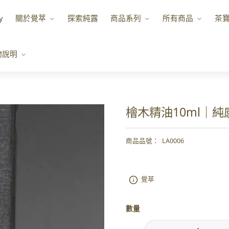
y
關於覺萃
探索純露
商品系列
所有商品
茶
物說明
檜木精油10ml｜純
商品品號
：
LA0006
覺萃
數量