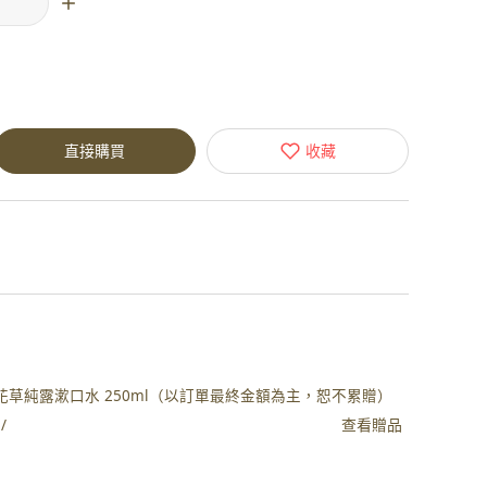
直接購買
收藏
植萃深層花草純露漱口水 250ml（以訂單最終金額為主，恕不累贈）
查看贈品
/