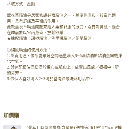
萃取方式：蒸餾
薰衣草精油是居家修護必備精油之一，其屬性溫和，孩童也適
用，​具有舒緩及平衡的作用，
此款薰衣草精油聞起來給人柔和舒服的感受，沒有刺鼻感。適合
在睡前於臥室內薰香，放鬆舒緩。
★速配精油：甜橙精油／佛手柑精油／伊蘭精油。
◎純感精油的使用方法：
1.薰香用途，依所處環境空間適量滴入3~6滴精油於精油薰霧機淨
化空氣。
2.與速配精油混搭滴於棉布或紙巾上，放置出風處／櫥櫃中，延
續芬芳。
3.依個人喜好滴入2~3滴於基礎油或洗沐用品中。
加價購
【覺萃】時尚黑禮盒(含緞帶) 送禮適用(19*15*5cm)*擴