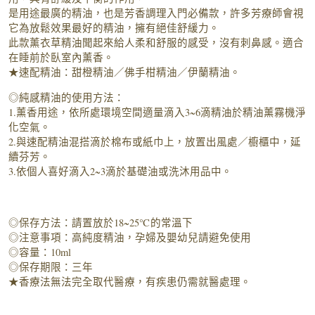
是用途最廣的精油，也是芳香調理入門必備款，許多芳療師會視
它為放鬆效果最好的精油，擁有絕佳舒緩力。
此款薰衣草精油聞起來給人柔和舒服的感受，沒有刺鼻感。適合
在睡前於臥室內薰香。
★速配精油：甜橙精油／佛手柑精油／伊蘭精油。
◎純感精油的使用方法：
1.薰香用途，依所處環境空間適量滴入3~6滴精油於精油薰霧機淨
化空氣。
2.與速配精油混搭滴於棉布或紙巾上，放置出風處／櫥櫃中，延
續芬芳。
3.依個人喜好滴入2~3滴於基礎油或洗沐用品中。
◎保存方法：請置放於18~25℃的常溫下
◎注意事項：高純度精油，孕婦及嬰幼兒請避免使用
◎容量：10ml
◎保存期限：三年
★香療法無法完全取代醫療，有疾患仍需就醫處理。