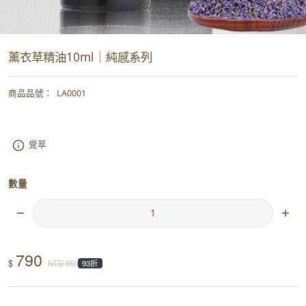
薰衣草精油10ml｜純感系列
商品品號
：
LA0001
覺萃
數量
790
$
NTD
850
93折