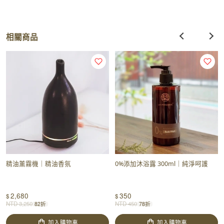
相關商品
精油薰霧機｜精油香氛
0%添加沐浴露 300ml｜純淨呵護
2,680
350
$
$
NTD
3,250
NTD
450
82折
78折
加入購物車
加入購物車