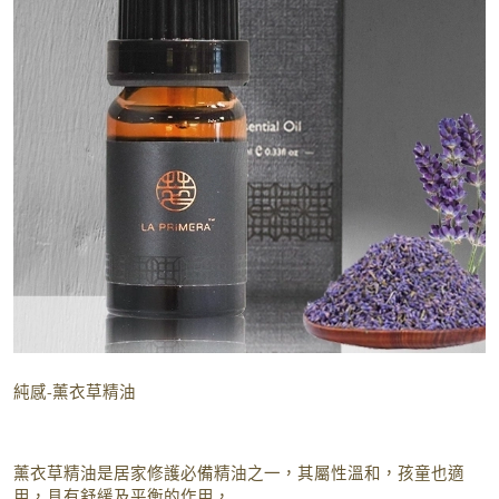
純感-薰衣草精油
薰衣草精油是居家修護必備精油之一，其屬性溫和，孩童也適
用，​具有舒緩及平衡的作用，