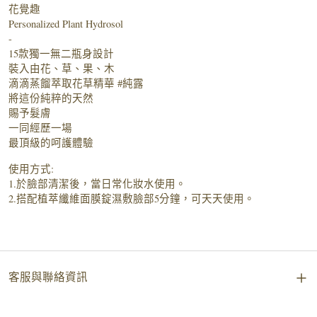
花覺趣
Personalized Plant Hydrosol
-
15款獨一無二瓶身設計
裝入由花、草、果、木
滴滴蒸餾萃取花草精華 #純露
將這份純粹的天然
賜予髮膚
一同經歷一場
最頂級的呵護體驗
使用方式:
1.於臉部清潔後，當日常化妝水使用。
2.搭配植萃纖維面膜錠濕敷臉部5分鐘，可天天使用。
客服與聯絡資訊