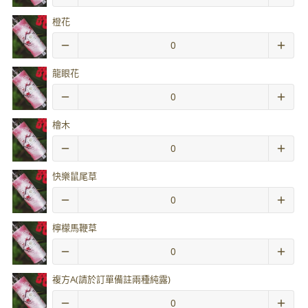
橙花
龍眼花
檜木
快樂鼠尾草
檸檬馬鞭草
複方A(請於訂單備註兩種純露)