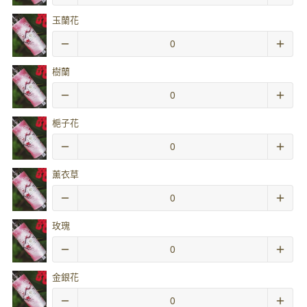
玉蘭花
樹蘭
梔子花
薰衣草
玫瑰
金銀花