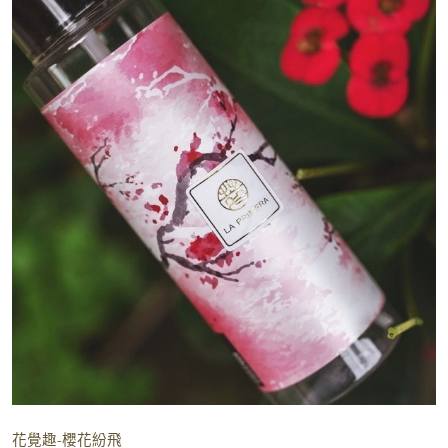
花覺趣-櫻花紛飛