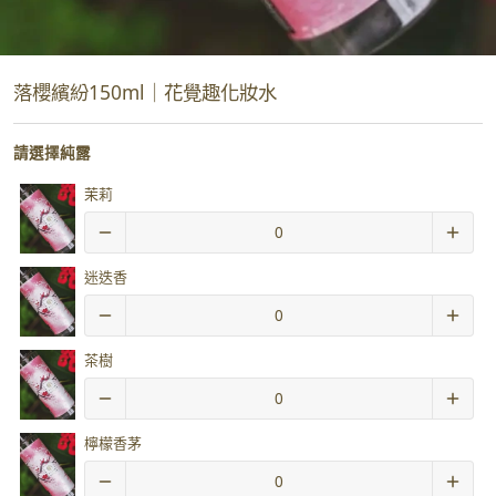
落櫻繽紛150ml｜花覺趣化妝水
請選擇純露
茉莉
迷迭香
茶樹
檸檬香茅