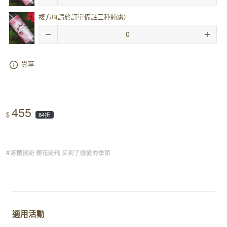
複方B(請於訂單備註三種純露)
覺萃
455
$
84折
#落櫻繽紛 櫻花紛飛 又到了戀愛的季節
適用活動