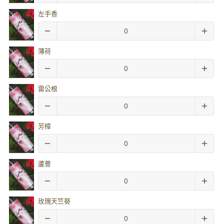
左手香
薄荷
雷公根
芳樟
蘆薈
玫瑰天竺葵