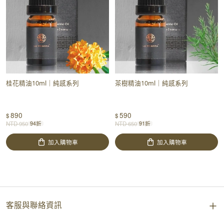
桂花精油10ml｜純感系列
茶樹精油10ml｜純感系列
890
590
$
$
NTD
950
NTD
650
94折
91折
加入購物車
加入購物車
客服與聯絡資訊