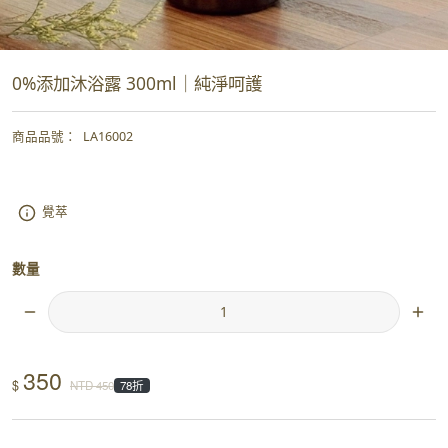
0%添加沐浴露 300ml｜純淨呵護
商品品號
：
LA16002
覺萃
數量
350
$
NTD
450
78折