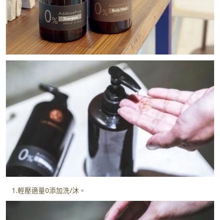
1.輕壓適量0添加洗/沐。