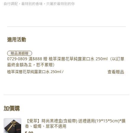
自行調配，最特別的香味，只屬於最特別的你
適用活動
贈品
滿額贈
0729-0809 滿$888 贈 植萃深層花草純露漱口水 250ml（以訂單
最終金額為主，恕不累贈）
查看贈品
植萃深層花草純露漱口水 250ml /
加價購
【覺萃】時尚黑禮盒(含緞帶) 送禮適用(19*15*5cm)*擴
香、蠟燭、居家不適用