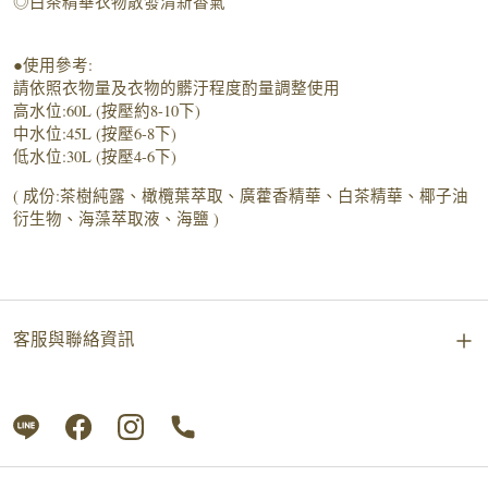
◎白茶精華衣物散發清新香氣
●使用參考:
請依照衣物量及衣物的髒汙程度酌量調整使用
高水位:60L (按壓約8-10下)
中水位:45L (按壓6-8下)
低水位:30L (按壓4-6下)
( 成份:茶樹純露、橄欖葉萃取、廣藿香精華、白茶精華、椰子油
衍生物、海藻萃取液、海鹽 )
客服與聯絡資訊