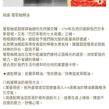
純感-葡萄柚精油
葡萄柚是甜橙與柚類的天然雜交種，1750年在西印度群島巴巴多
斯發現，又有『巴巴多斯的七大奇蹟』之稱。
柑橘類的精油，總能給予我們陽光般的能量與舒適感，
此款精油聞起來帶有香甜的檸檬水果氣味，酸酸甜甜像是初戀般
快樂的存在，甜而不膩。
葡萄柚精油在日常中能讓我們維持正面陽光的感受，消除緊張的
壓力，提升雀躍的情緒。
適合用於我們生活中遇到的任何的重要關卡時。
★速配精油：岩蘭草精油／雪松精油／快樂鼠尾草精油。
◎純感精油的使用方法：
1.薰香用途，依所處環境空間適量滴入3~6滴精油於精油薰霧機淨
化空氣。
2.與速配精油混搭滴於棉布或紙巾上，放置在身上嗅吸，釋放不
自覺的壓力，舒暢心情。