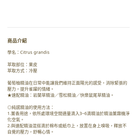
商品介紹
學名：Citrus grandis
萃取部位：果皮
萃取方式：冷壓
葡萄柚精油在日常中能讓我們維持正面陽光的感受，消除緊張的
壓力，提升雀躍的情緒。
★速配精油：岩蘭草精油／雪松精油／快樂鼠尾草精油。
◎純感精油的使用方法：
1.薰香用途，依所處環境空間適量滴入3~6滴精油於精油薰霧機淨
化空氣。
2.與速配精油混搭滴於棉布或紙巾上，放置在身上嗅吸，釋放不
自覺的壓力，舒暢心情。