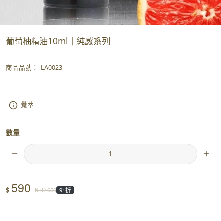
葡萄柚精油10ml｜純感系列
商品品號
：
LA0023
覺萃
數量
590
$
NTD
650
91折