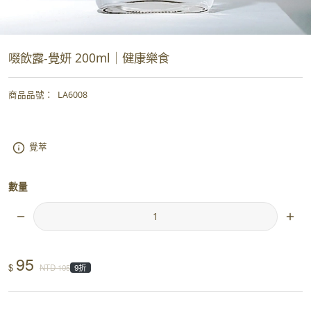
啜飲露-覺妍 200ml｜健康樂食
商品品號
：
LA6008
覺萃
數量
95
$
NTD
105
9折