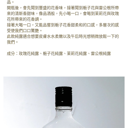
品。
開瓶後，會先聞到豐盛的花香味，接著聞到梔子花與雷公根所帶
來的清新香甜味，像品酒般，先小喝一口，會喝到茉莉花與玫瑰
花所帶來的花香調。
接著大喝一口，又能品嘗到梔子花香甜柔和的口感，多層次的感
受使我們口口驚艷。
此款純露適合想要皮膚水水柔嫩以及午后時光想稍微放鬆一下的
我們。
成分：玫瑰花純露、梔子花純露、茉莉花純露、雷公根純露