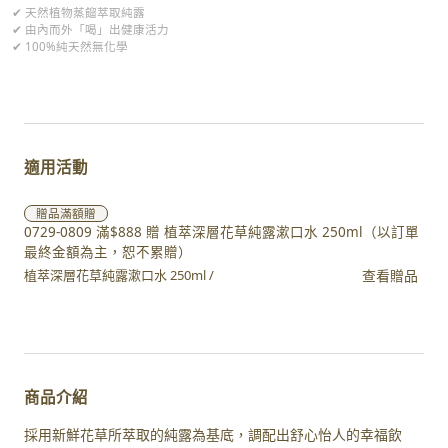
✔ 天然植物蒸餾萃取純露
✔ 由內而外「喝」出健康活力
✔ 100%純天然無化學
適用活動
贈品
滿額贈
0729-0809 滿$888 贈 植萃深層花草純露漱口水 250ml（以訂單
最終金額為主，恕不累贈）
查看贈品
植萃深層花草純露漱口水 250ml /
商品介紹
採用新鮮花草所萃取的純露為基底，調配出舒心怡人的幸福飲