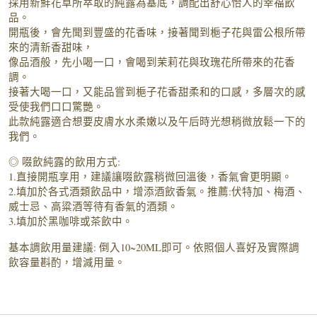
採用新鮮花草所萃取的純露為基底，調配出舒心怡人的幸福飲
品。
開瓶後，會先聞到豐盛的花香味，接著聞到梔子花與雷公根所帶
來的清新香甜味，
像品酒般，先小喝一口，會喝到茉莉花與玫瑰花所帶來的花香
調。
接著大喝一口，又能品嘗到梔子花香甜柔和的口感，多層次的感
受使我們口口驚艷。
此款純露適合想要皮膚水水柔嫩以及午后時光想稍微放鬆一下的
我們。
◎ 啜飲純露的飲用方式:
1.直接開瓶享用，建議讓啜飲露稍微回溫後，香氣會更明顯。
2.填加於各式酒類飲品中，增添酒飲香氣。推薦:伏特加、梅酒、
威士忌、高粱酒等待有香氣的酒類。
3.填加於黑咖啡或茶飲中。
基本調飲用量建議: 倒入10~20ML即可。依照個人喜好及實際調
飲容量斟酌，增減用量。