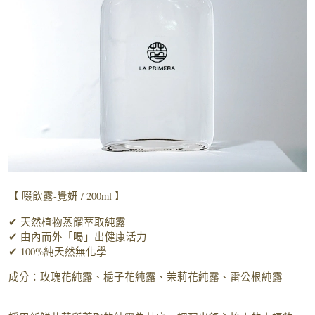
【 啜飲露-覺妍 / 200ml 】
✔ 天然植物蒸餾萃取純露
✔ 由內而外「喝」出健康活力
✔ 100%純天然無化學
成分：玫瑰花純露、梔子花純露、茉莉花純露、雷公根純露