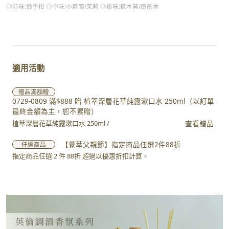
◎前味:佛手柑 ◎中味:小蒼蘭/茉莉 ◎後味:橡木苔/癒創木
適用活動
贈品
滿額贈
0729-0809 滿$888 贈 植萃深層花草純露漱口水 250ml（以訂單
最終金額為主，恕不累贈）
查看贈品
植萃深層花草純露漱口水 250ml /
【覺萃父親節】指定商品任選2件88折
任選商品
指定商品任選 2 件 88折 超過以優惠折扣計算。