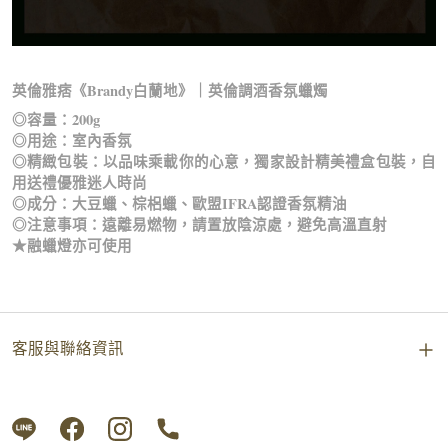
英倫雅痞《Brandy白蘭地》｜英倫調酒香氛蠟燭
◎容量：200g
◎用途：室內香氛
◎精緻包裝：以品味乘載你的心意，獨家設計精美禮盒包裝，自
用送禮優雅迷人時尚
◎成分：大豆蠟、棕梠蠟、歐盟IFRA認證香氛精油
◎注意事項：遠離易燃物，請置放陰涼處，避免高溫直射
★融蠟燈亦可使用
客服與聯絡資訊