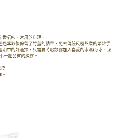
辛香氣味，常用於料理。
經過萃取後保留了竹薑的精華，免去傳統反覆熬煮的繁雜手
經期中的好選擇，只需要將啜飲露加入喜愛的水溫(冰水、溫
大小一起品嘗的純露。
0度
瑰。