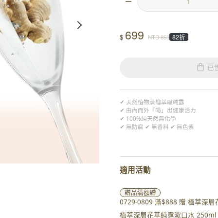
699
$
82折
NTD
850
已
✔ 天然植物蒸餾萃取純露
✔ 由內而外「喝」出健康活力
✔ 100%純天然無化學
✔ 無防腐 ✔ 無香料 ✔ 無色素
適用活動
贈品
滿額贈
0729-0809 滿$888 贈 
植萃深層花草純露漱口水 250ml 