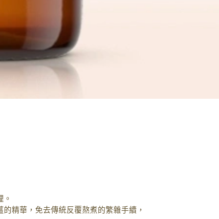
理。
薑的精華，免去傳統反覆熬煮的繁雜手續，