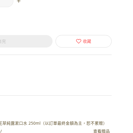
售完
收藏
植萃深層花草純露漱口水 250ml（以訂單最終金額為主，恕不累贈）
查看贈品
/