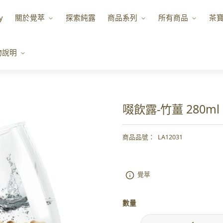
y
關於覺萃
探索純露
商品系列
所有商品
茶
物說明
啜飲露-竹薑 280m
商品品號
：
LA12031
覺萃
數量