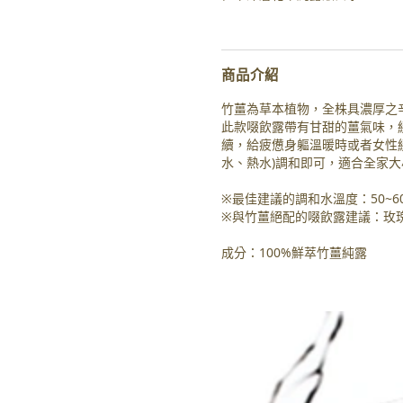
商品介紹
竹薑為草本植物，全株具濃厚之
此款啜飲露帶有甘甜的薑氣味，
續，給疲憊身軀溫暖時或者女性
水、熱水)調和即可，適合全家
※最佳建議的調和水溫度：50~6
※與竹薑絕配的啜飲露建議：玫
成分：100%鮮萃竹薑純露