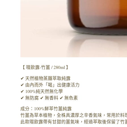
【 啜飲露-竹薑 / 280ml 】
✔ 天然植物蒸餾萃取純露
✔ 由內而外「喝」出健康活力
✔ 100%純天然無化學
✔ 無防腐 ✔ 無香料 ✔ 無色素
成分：100%鮮萃竹薑純露
竹薑為草本植物，全株具濃厚之辛香氣味，常用於料
此款啜飲露帶有甘甜的薑氣味，經過萃取後保留了竹