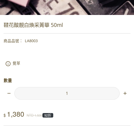
鞣花酸靚白煥采菁華 50ml
商品品號
：
LA8003
覺萃
數量
1,380
$
NTD
1,500
92折