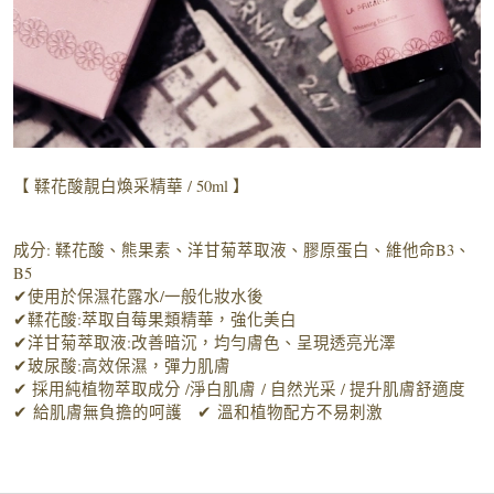
【 鞣花酸靚白煥采精華 / 50ml 】
成分: 鞣花酸、熊果素、洋甘菊萃取液、膠原蛋白、維他命B3、
B5
✔使用於保濕花露水/一般化妝水後
✔鞣花酸:萃取自莓果類精華，強化美白
✔洋甘菊萃取液:改善暗沉，均勻膚色、呈現透亮光澤
✔玻尿酸:高效保濕，彈力肌膚
✔ 採用純植物萃取成分 /淨白肌膚 / 自然光采 / 提升肌膚舒適度
✔ 給肌膚無負擔的呵護 ✔ 溫和植物配方不易刺激