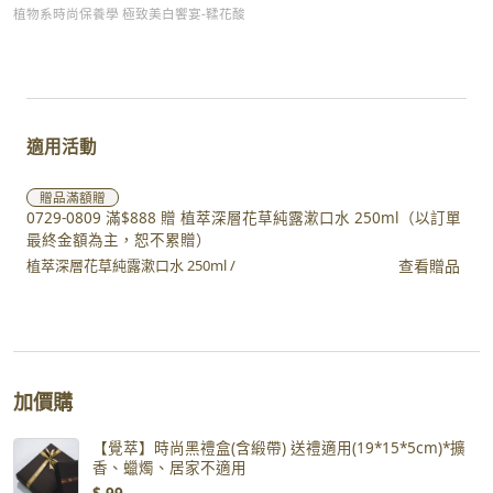
植物系時尚保養學 極致美白饗宴-鞣花酸
適用活動
贈品
滿額贈
0729-0809 滿$888 贈 植萃深層花草純露漱口水 250ml（以訂單
最終金額為主，恕不累贈）
查看贈品
植萃深層花草純露漱口水 250ml /
加價購
【覺萃】時尚黑禮盒(含緞帶) 送禮適用(19*15*5cm)*擴
香、蠟燭、居家不適用