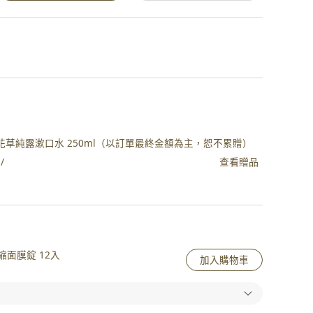
植萃深層花草純露漱口水 250ml（以訂單最終金額為主，恕不累贈）
查看贈品
/
面膜錠 12入
加入購物車