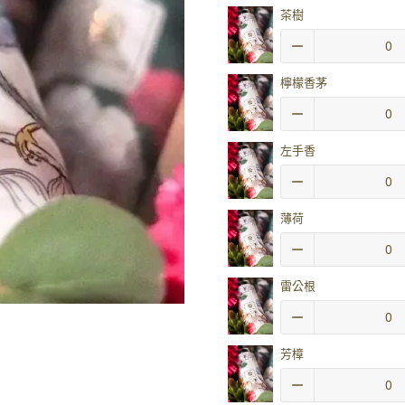
茶樹
檸檬香茅
左手香
薄荷
雷公根
芳樟