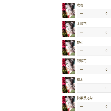
玫瑰
金銀花
橙花
龍眼花
檜木
快樂鼠尾草