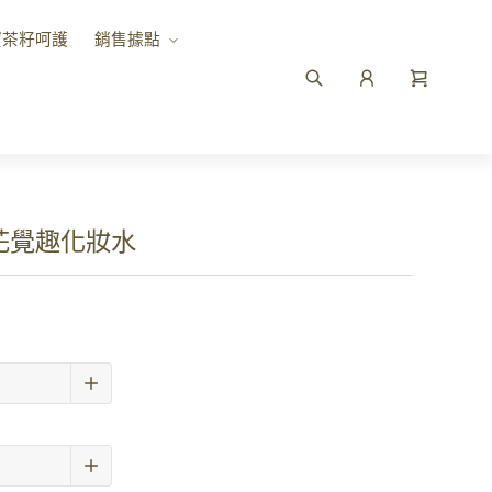
寶茶籽呵護
銷售據點
｜花覺趣化妝水