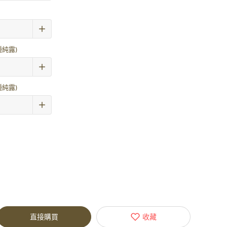
純露)
純露)
直接購買
收藏