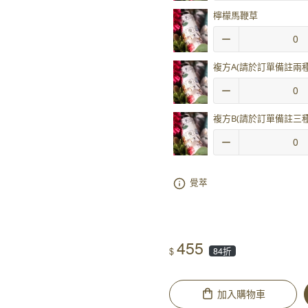
檸檬馬鞭草
複方A(請於訂單備註兩種
複方B(請於訂單備註三種
覺萃
455
$
84折
加入購物車