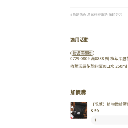
#鳥語花香 鳥兒輕輕細語 花的芬芳
適用活動
贈品
滿額贈
0729-0809 滿$888 贈 
植萃深層花草純露漱口水 250ml 
加價購
【覺萃】植物纖維壓縮
$
59