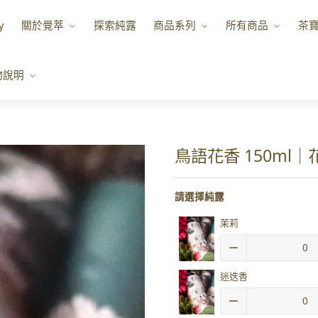
y
關於覺萃
探索純露
商品系列
所有商品
茶
物說明
鳥語花香 150ml
請選擇純露
茉莉
迷迭香