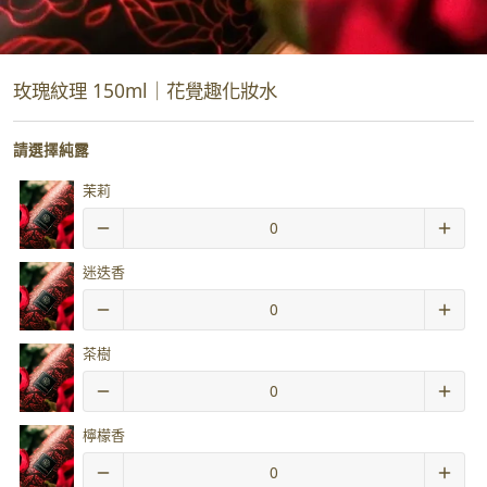
玫瑰紋理 150ml｜花覺趣化妝水
請選擇純露
茉莉
迷迭香
茶樹
檸檬香