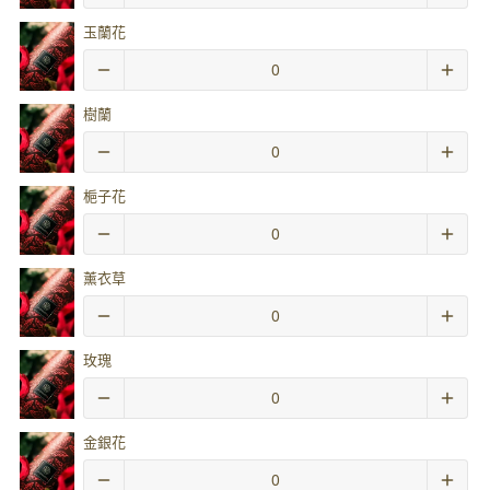
玉蘭花
樹蘭
梔子花
薰衣草
玫瑰
金銀花