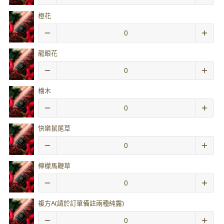
橙花
龍眼花
檜木
快樂鼠尾草
檸檬馬鞭草
複方A(請於訂單備註兩種純露)