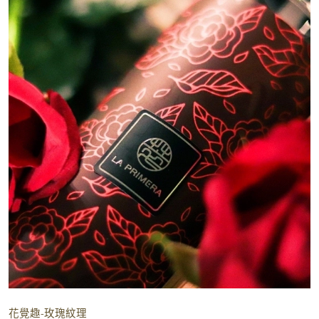
花覺趣-玫瑰紋理