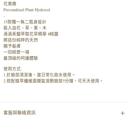
花覺趣
Personalized Plant Hydrosol
-
15款獨一無二瓶身設計
裝入由花、草、果、木
滴滴蒸餾萃取花草精華 #純露
將這份純粹的天然
賜予髮膚
一同經歷一場
最頂級的呵護體驗
使用方式:
1.於臉部清潔後，當日常化妝水使用。
2.搭配植萃纖維面膜錠濕敷臉部5分鐘，可天天使用。
客服與聯絡資訊