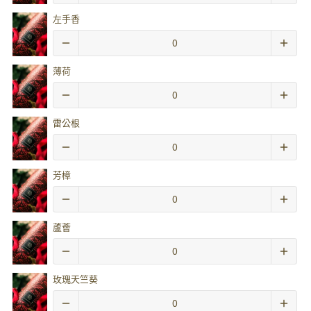
左手香
薄荷
雷公根
芳樟
蘆薈
玫瑰天竺葵