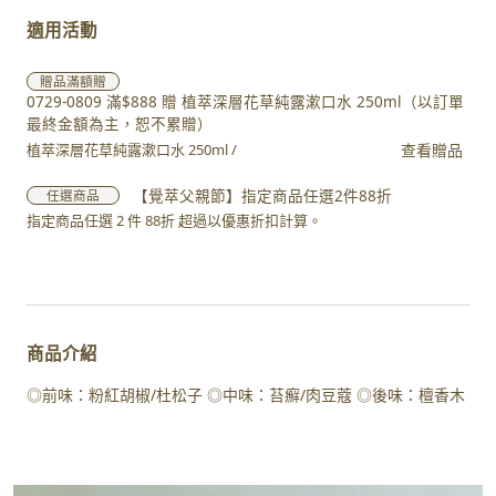
適用活動
贈品
滿額贈
0729-0809 滿$888 贈 植萃深層花草純露漱口水 250ml（以訂單
最終金額為主，恕不累贈）
查看贈品
植萃深層花草純露漱口水 250ml /
【覺萃父親節】指定商品任選2件88折
任選商品
指定商品任選 2 件 88折 超過以優惠折扣計算。
商品介紹
◎前味：粉紅胡椒/杜松子 ◎中味：苔癬/肉豆蔻 ◎後味：檀香木