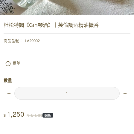
杜松特調《Gin琴酒》｜英倫調酒精油擴香
商品品號
：
LA29002
覺萃
數量
1,250
$
NTD
1,450
86折