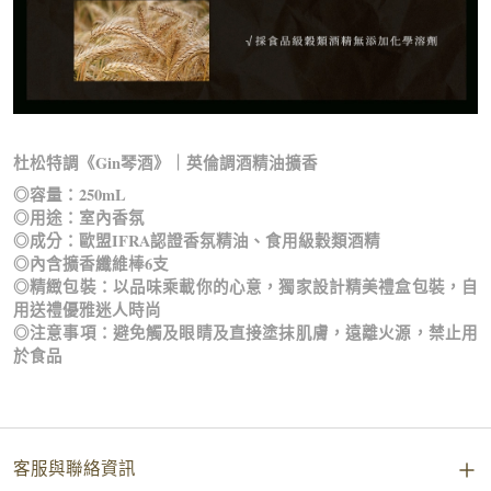
杜松特調《Gin琴酒》｜英倫調酒精油擴香
◎容量：250mL
◎用途：室內香氛
◎成分：歐盟IFRA認證香氛精油、食用級穀類酒精
◎內含擴香纖維棒6支
◎精緻包裝：以品味乘載你的心意，獨家設計精美禮盒包裝，自
用送禮優雅迷人時尚
◎注意事項：避免觸及眼睛及直接塗抹肌膚，遠離火源，禁止用
於食品
客服與聯絡資訊