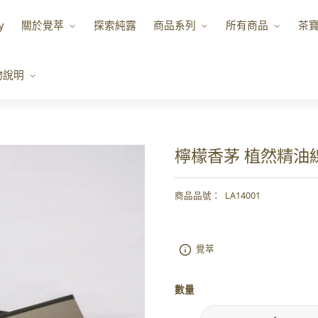
y
關於覺萃
探索純露
商品系列
所有商品
茶
物說明
檸檬香茅 植然精油
商品品號
：
LA14001
覺萃
數量