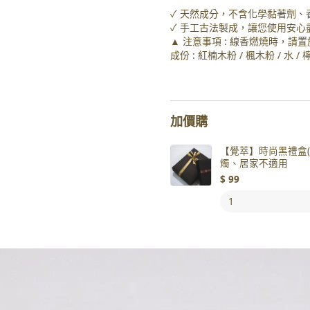
✓ 天然成分，不含化學黏著劑、
✓ 手工古法製成，讓您使用安心
▲ 注意事項 : 線香燃燒時，
成份 : 紅楠木粉 / 楓木粉 / 水 
加價購
【覺萃】時尚黑禮盒(含
燭、居家不適用
$
99