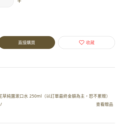
直接購買
收藏
植萃深層花草純露漱口水 250ml（以訂單最終金額為主，恕不累贈）
查看贈品
/