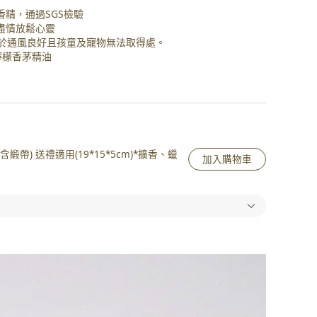
香精，通過SGS檢驗
盡情放鬆心靈
請置於通風良好且孩童及寵物無法取得處。
/ 檸檬香茅精油
緞帶) 送禮適用(19*15*5cm)*擴香、蠟
加入購物車