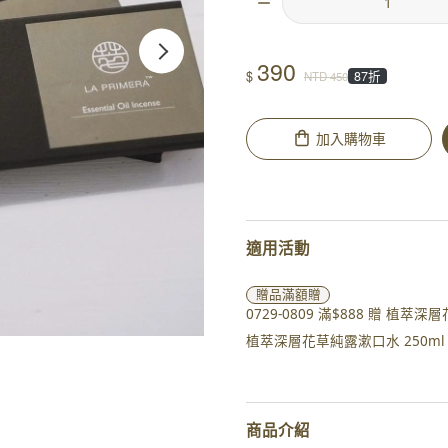
390
$
87折
NTD
450
加入購物車
適用活動
贈品
滿額贈
0729-0809 滿$888 贈 
植萃深層花草純露漱口水 250ml 
商品介紹