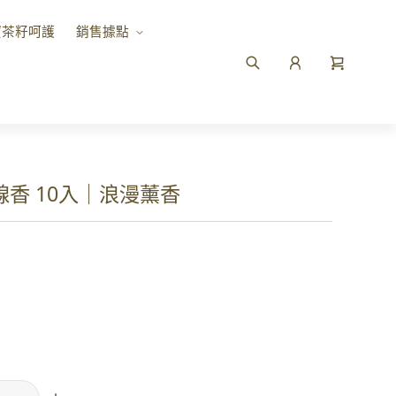
寶茶籽呵護
銷售據點
線香 10入｜浪漫薰香